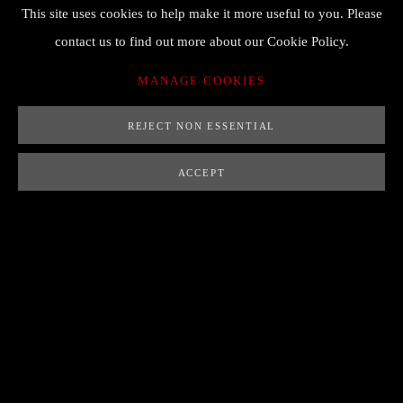
This site uses cookies to help make it more useful to you. Please
contact us to find out more about our Cookie Policy.
MANAGE COOKIES
REJECT NON ESSENTIAL
Previous s
Next 
ACCEPT